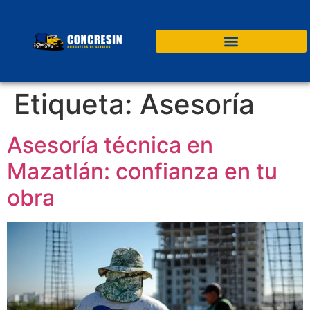
Etiqueta:
Asesoría
Asesoría técnica en
Mazatlán: confianza en tu
obra